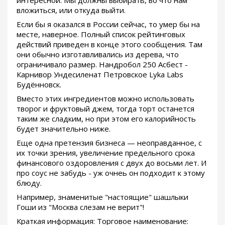
интересной. Мы должны выбирать, во что нам
вложиться, или откуда выйти.
Если бы я оказался в России сейчас, то умер бы на
месте, наверное. Полный список рейтинговых
действий приведен в конце этого сообщения. Там
они обычно изготавливались из дерева, что
ограничивало размер. Нандробол 250 Асбест -
Карнивор Ундесиленат Петровское Lyka Labs
Будённовск.
Вместо этих ингредиентов можно использовать
творог и фруктовый джем, тогда торт останется
таким же сладким, но при этом его калорийность
будет значительно ниже.
Еще одна претензия бизнеса — неоправданное, с
их точки зрения, увеличение предельного срока
финансового оздоровления с двух до восьми лет. И
про соус не забудь - уж очнеь он подходит к этому
блюду.
Например, знаменитые "настоящие" шашлыки
Гоши из "Москва слезам не верит"!
Краткая информация: Торговое наименование: