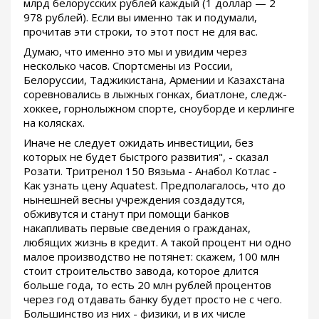
млрд белорусских рублей каждый (1 доллар — 2
978 рублей). Если вы именно так и подумали,
прочитав эти строки, то этот пост не для вас.
Думаю, что именно это мы и увидим через
несколько часов. Спортсмены из России,
Белоруссии, Таджикистана, Армении и Казахстана
соревновались в лыжных гонках, биатлоне, следж-
хоккее, горнолыжном спорте, сноуборде и керлинге
на колясках.
Иначе не следует ожидать инвестиции, без
которых не будет быстрого развития", - сказал
Розати. Тритренол 150 Вязьма - Анабол Котлас -
Как узнать цену Aquatest. Предполагалось, что до
нынешней весны учреждения создадутся,
обживутся и станут при помощи банков
накапливать первые сведения о гражданах,
любящих жизнь в кредит. А такой процент ни одно
малое производство не потянет: скажем, 100 млн
стоит строительство завода, которое длится
больше года, то есть 20 млн рублей процентов
через год отдавать банку будет просто не с чего.
Большинство из них - физики, и в их числе