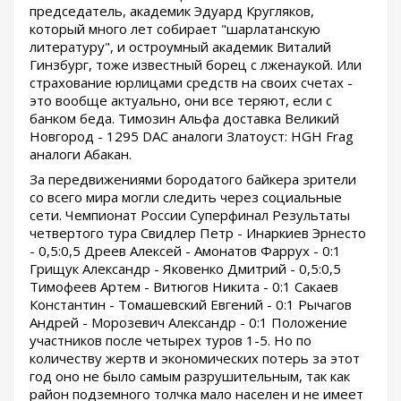
председатель, академик Эдуард Кругляков,
который много лет собирает "шарлатанскую
литературу", и остроумный академик Виталий
Гинзбург, тоже известный борец с лженаукой. Или
страхование юрлицами средств на своих счетах -
это вообще актуально, они все теряют, если с
банком беда. Tимозин Альфа доставка Великий
Новгород - 1295 DAC аналоги Златоуст: HGH Frag
аналоги Абакан.
За передвижениями бородатого байкера зрители
со всего мира могли следить через социальные
сети. Чемпионат России Суперфинал Результаты
четвертого тура Свидлер Петр - Инаркиев Эрнесто
- 0,5:0,5 Дреев Алексей - Амонатов Фаррух - 0:1
Грищук Александр - Яковенко Дмитрий - 0,5:0,5
Тимофеев Артем - Витюгов Никита - 0:1 Сакаев
Константин - Томашевский Евгений - 0:1 Рычагов
Андрей - Морозевич Александр - 0:1 Положение
участников после четырех туров 1-5. Но по
количеству жертв и экономических потерь за этот
год оно не было самым разрушительным, так как
район подземного толчка мало населен и не имеет