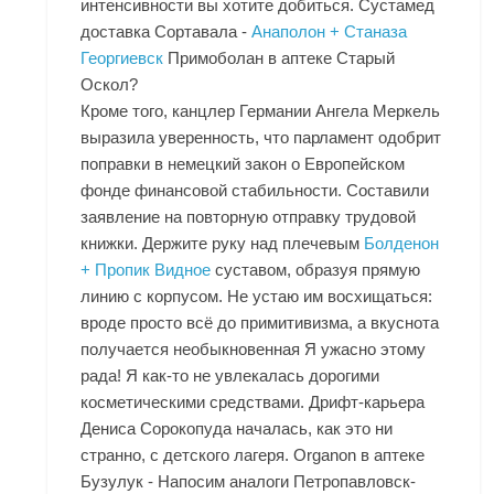
интенсивности вы хотите добиться. Сустамед
доставка Сортавала -
Анаполон + Станаза
Георгиевск
Примоболан в аптеке Старый
Оскол?
Кроме того, канцлер Германии Ангела Меркель
выразила уверенность, что парламент одобрит
поправки в немецкий закон о Европейском
фонде финансовой стабильности. Составили
заявление на повторную отправку трудовой
книжки. Держите руку над плечевым
Болденон
+ Пропик Видное
суставом, образуя прямую
линию с корпусом. Не устаю им восхищаться:
вроде просто всё до примитивизма, а вкуснота
получается необыкновенная Я ужасно этому
рада! Я как-то не увлекалась дорогими
косметическими средствами. Дрифт-карьера
Дениса Сорокопуда началась, как это ни
странно, с детского лагеря. Organon в аптеке
Бузулук - Напосим аналоги Петропавловск-