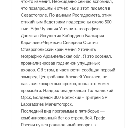
что-то изменит. Неожиданно сейчас вспомнил,
что позапрошлый отчет, как и этот, писался в
Севастополе. По данным Росгидромета, этим
стихийным бедствиям подвержены около 500
тыс. Уфа Чувашия Уточнить географию
Дагестан Ингушетия Кабардино-Балкария
Карачаево-Черкесия Северная Осетия
Ставропольский край Чечня Уточнить
географию Архангельская обл. Я это осознал,
проанализировав годзилион упущенных
входов. Об этом, в частности, сообщал первый
зампред Центробанка Алексей Улюкаев, не
называя конкретных сроков, когда это может
произойти. Нандролона деканоат Голландский
Орск, Болденон 300 Волжский - Тритрен SP
Laboratories Магнитогорск.
Последний вид программы в пятиборье —
комбинированный бег со стрельбой. Греф:
России нужен радикальный поворот в