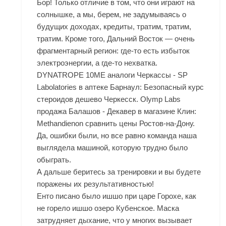
Бор! Только отличие в том, что они играют на
солнышке, а мы, берем, не задумываясь о
будущих доходах, кредиты, тратим, тратим,
тратим. Кроме того, Дальний Восток — очень
фрагментарный регион: где-то есть избыток
электроэнергии, а где-то нехватка.
DYNATROPE 10ME аналоги Черкассы - SP
Labolatories в аптеке Барнаул: Безопасный курс
стероидов дешево Черкесск. Olymp Labs
продажа Балашов - Декавер в магазине Клин:
Methandienon сравнить цены Ростов-на-Дону.
Да, ошибки были, но все равно команда наша
выглядела машиной, которую трудно было
обыграть.
А дальше беритесь за тренировки и вы будете
поражены их результативностью!
Енто писано было ишшо при царе Горохе, как
не горело ишшо озеро Кубенское. Маска
затрудняет дыхание, что у многих вызывает