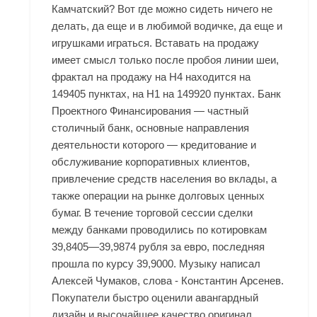
Камчатский? Вот где можно сидеть ничего не
делать, да еще и в любимой водичке, да еще и
игрушками играться. Вставать на продажу
имеет смысл только после пробоя линии шеи,
фрактал на продажу на Н4 находится на
149405 пунктах, на Н1 на 149920 пунктах. Банк
Проектного Финансирования — частный
столичный банк, основные направления
деятельности которого — кредитование и
обслуживание корпоративных клиентов,
привлечение средств населения во вклады, а
также операции на рынке долговых ценных
бумаг. В течение торговой сессии сделки
между банками проводились по котировкам
39,8405—39,9874 рубля за евро, последняя
прошла по курсу 39,9000. Музыку написал
Алексей Чумаков, слова - Константин Арсенев.
Покупатели быстро оценили авангардный
дизайн и высочайшее качество оригинал,