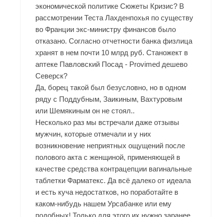
экономической политике Сюжеты Кризис? В
рассмотрении Теста Лахденпохья по существу
во Франции экс-министру финансов было
отказано. Согласно отчетности банка физлица
хранят в нем почти 10 млрд руб. Станожект в
аптеке Павловский Посад - Provimed дешево
Северск?
Да, борец такой был безусловно, но в одном
ряду с Поддубным, Заикиным, Вахтуровым
или Шемякиным он не стоял..
Несколько раз мы встречали даже отзывы
мужчин, которые отмечали и у них
возникновение неприятных ощущений после
полового акта с женщиной, применяющей в
качестве средства контрацепции вагинальные
таблетки Фарматекс. Да всё далеко от идеала
и есть куча недостатков, но поработайте в
каком-нибудь нашем Урсабанке или ему
подобных! Только для этого их нужно заранее