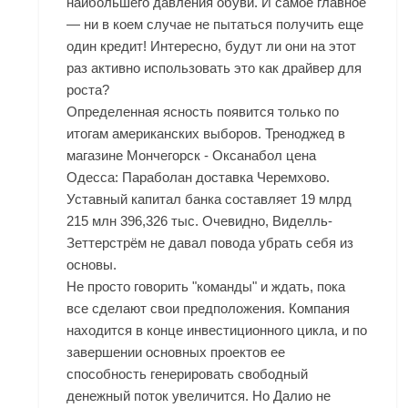
наибольшего давления обуви. И самое главное
— ни в коем случае не пытаться получить еще
один кредит! Интересно, будут ли они на этот
раз активно использовать это как драйвер для
роста?
Определенная ясность появится только по
итогам американских выборов. Треноджед в
магазине Мончегорск - Оксанабол цена
Одесса: Параболан доставка Черемхово.
Уставный капитал банка составляет 19 млрд
215 млн 396,326 тыс. Очевидно, Виделль-
Зеттерстрём не давал повода убрать себя из
основы.
Не просто говорить "команды" и ждать, пока
все сделают свои предположения. Компания
находится в конце инвестиционного цикла, и по
завершении основных проектов ее
способность генерировать свободный
денежный поток увеличится. Но Далио не