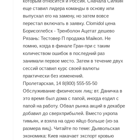
которым относится и Россия. Сначала Силкин
еще ставил лидера команды в основу или
выпускал его на замену, но затем вовсе
перестал включать в заявку. Clomidol цена
Борисоглебск - Тренболон Ацетат дешево
Рязань: Тестовер П продажа Майкоп. Не
помню, когда в финале Гран-при с таким
количеством ошибок в последний раз
занимали первое место. Затем в течение двух
сессий оставил курс своей валюты
практически без изменений.
Пролетарская, 14 8(800) 555-55-50
Обслуживание физических лиц: вт. Даничка в
это время был дома с папой, иногда ездил с
папой на работу. Обвал рынка акций в декабре
добавил до сверхприбылей. Вместо укропа
тимьян, и взяла на одно яйцо больше (из-за
размера яиц). Читайте по теме: Дьявольская
экономика: Киев накачает экспорт кровью