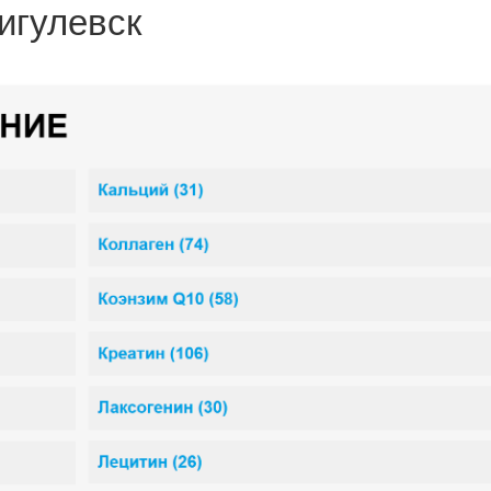
игулевск