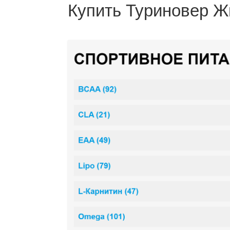
Купить Туриновер Ж