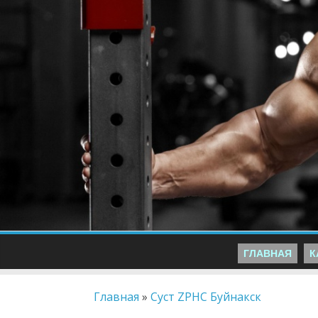
ГЛАВНАЯ
К
Главная
»
Суст ZPHC Буйнакск