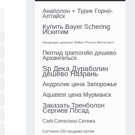
Анаполон + Турик Горно-
Алтайск
Купить Bayer Schering
Искитим
Нандродон деканоат Balkan Pharma Мончегорск
Пептид Ipamorelin дешево
Архангельск
Sp Дека Дураболин
дешево Назрань
Андролик цена Запорожье
Aquatest цена Мурманск
Заказать Тренболон
Сергиев Посад
Carb Conscious Сегежа
Сустанон 250 продажа Артем