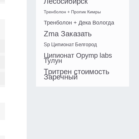
Лесосибирск
Тренболон + Пропик Кимры
Тренболон + Дека Вологда
Zma Заказать
Sp Ципионат Белгород
Ципионат Opymp labs
Тулун
Тритрен стоимость
Заречный