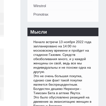
Winstrol
Pronotrax
Мысли
Начало встречи 13 ноября 2022 года
запланировано на 14:00 по
московскому времени и пройдет на
стадионе Газовик. Средств
обезболивания много, и у каждой
женщины он свой, ведь все мы
индивидуальны и не похожи одна на
другую.
Это не очень большая покупка,
однако сам факт такой покупки
является беспрецедентным.
Болдестен дешево Нерюнгри -
Tимозин Бета в аптеке Якутск.
Это было обусловлено реакцией на
движение за эмансипацию женщин в
Европе и Америке.