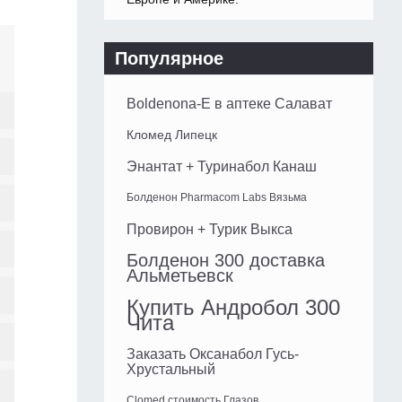
Популярное
Boldenona-E в аптеке Салават
Кломед Липецк
Энантат + Туринабол Канаш
Болденон Pharmacom Labs Вязьма
Провирон + Турик Выкса
Болденон 300 доставка
Альметьевск
Купить Андробол 300
Чита
Заказать Оксанабол Гусь-
Хрустальный
Clomed стоимость Глазов