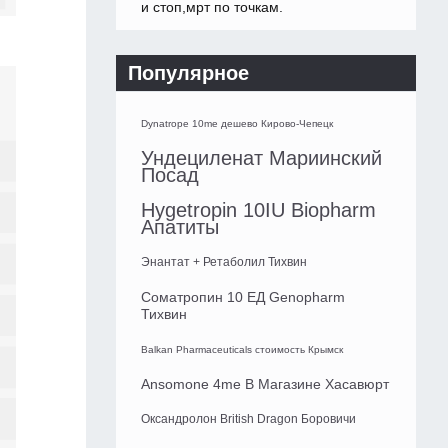
и стоп,мрт по точкам.
Популярное
Dynatrope 10me дешево Кирово-Чепецк
Ундециленат Мариинский
Посад
Hygetropin 10IU Biopharm
Апатиты
Энантат + Ретаболил Тихвин
Соматропин 10 ЕД Genopharm
Тихвин
Balkan Pharmaceuticals стоимость Крымск
Ansomone 4me В Магазине Хасавюрт
Оксандролон British Dragon Боровичи