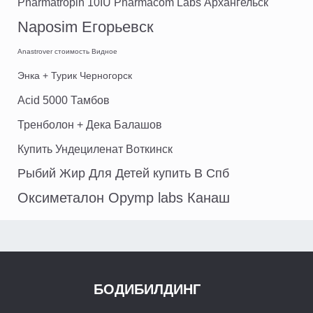
Pharmatropin 10IU Pharmacom Labs Архангельск
Naposim Егорьевск
Anastrover стоимость Видное
Энка + Турик Черногорск
Acid 5000 Тамбов
Тренболон + Дека Балашов
Купить Ундециленат Воткинск
Рыбий Жир Для Детей купить В Спб
Оксиметалон Opymp labs Канаш
БОДИБИЛДИНГ