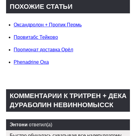
ПОХОЖИЕ СТАТЬИ
Оксандролон + Пропик Пермь
Провитабс Тейково
Пропионат доставка Орёл
Phenadrine Оха
КОММЕНТАРИИ К ТРИТРЕН + ДЕКА
ДУРАБОЛИН НЕВИННОМЫССК
Энтони
ответил(а)
Быстро обучалась схватывая все налету,поэтому