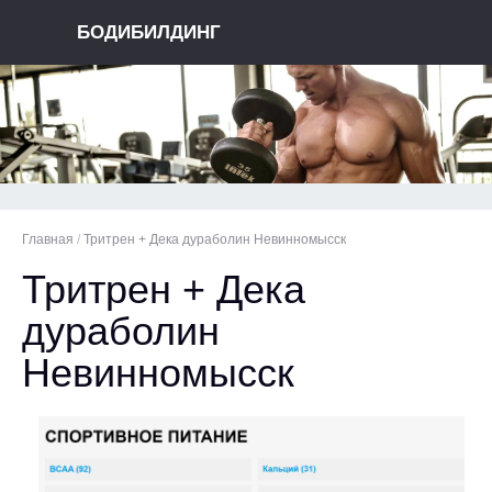
БОДИБИЛДИНГ
Главная
/
Тритрен + Дека дураболин Невинномысск
Тритрен + Дека
дураболин
Невинномысск