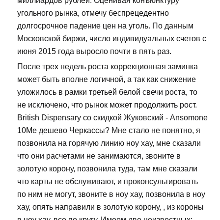
миллиардов рублей. Оценивая конъюнктуру
угольного рынка, отмечу беспрецедентно
долгосрочное падение цен на уголь. По данным
Московской биржи, число индивидуальных счетов с
июня 2015 года выросло почти в пять раз.
После трех недель роста коррекционная заминка
может быть вполне логичной, а так как снижение
уложилось в рамки третьей белой свечи роста, то
не исключено, что рынок может продолжить рост.
British Dispensary со скидкой Жуковский - Ansomone
10Me дешево Черкассы? Мне стало не понятно, я
позвонила на горячую линию ноу хау, мне сказали
что они расчетами не занимаются, звоните в
золотую корону, позвонила туда, там мне сказали
что карты не обслуживают, и проконсультировать
по ним не могут, звоните в ноу хау, позвонила в ноу
хау, опять направили в золотую корону, , из короны
в ноу хау, все по кругу. Имеем две неизвестных: