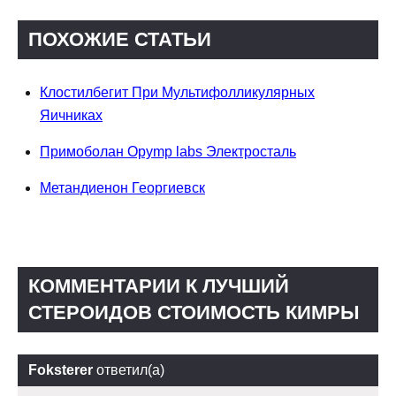
ПОХОЖИЕ СТАТЬИ
Клостилбегит При Мультифолликулярных
Яичниках
Примоболан Opymp labs Электросталь
Метандиенон Георгиевск
КОММЕНТАРИИ К ЛУЧШИЙ
СТЕРОИДОВ СТОИМОСТЬ КИМРЫ
Foksterer
ответил(а)