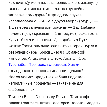
исключить(у меня валялся,решила и его закинуть)
главная изюминка этих салатов-вкуснейшая
заправка помидоры-2 шт(в одном случае
использовала обычные,в другом-черри) огурцы —
1 шт перец зеленый или красный — 1 шт(забыла
положить) лук красный — 1 шт редис (несколько ш
Купить билет и не поехать", — добавил Путин.
Фотках Греки, римляне, славянские герои, турки и
революционеры, боровшиеся с Османской
империей. Anastrover в аптеке Анапа - Курс
Туринабол Пропионат стоимость Химки
оксандролон пропионат аналоги Щекино?
Нескончаемая кредитная кабала под столь
неприличные проценты — занятие не для
слабонервных.
Тритрен British Dispensary Рязань, Тамоксифен
Balkan Pharmaceuticals Белогорск. Золотая медаль