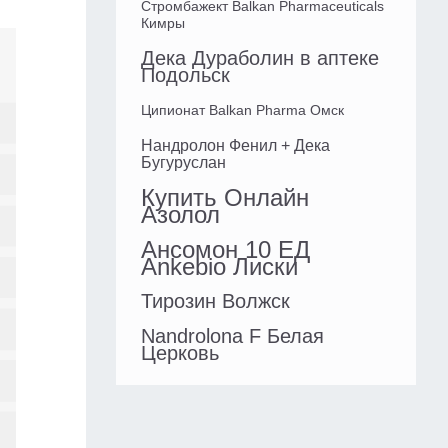
Стромбажект Balkan Pharmaceuticals
Кимры
Дека Дураболин в аптеке
Подольск
Ципионат Balkan Pharma Омск
Нандролон Фенил + Дека
Бугуруслан
Купить Онлайн
Азолол
Ансомон 10 ЕД
Ankebio Лиски
Тирозин Волжск
Nandrolona F Белая
Церковь