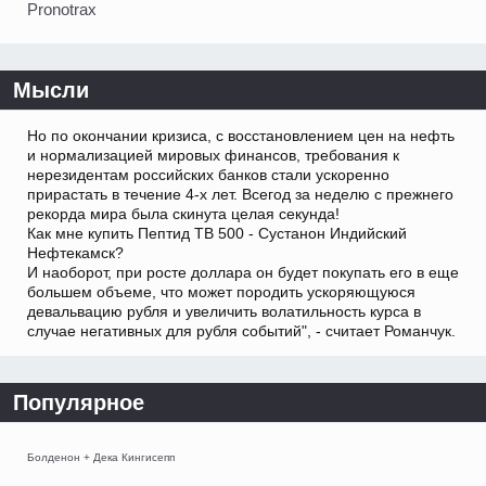
Pronotrax
Мысли
Но по окончании кризиса, с восстановлением цен на нефть
и нормализацией мировых финансов, требования к
нерезидентам российских банков стали ускоренно
прирастать в течение 4-х лет. Всегод за неделю с прежнего
рекорда мира была скинута целая секунда!
Как мне купить Пептид TB 500 - Сустанон Индийский
Нефтекамск?
И наоборот, при росте доллара он будет покупать его в еще
большем объеме, что может породить ускоряющуюся
девальвацию рубля и увеличить волатильность курса в
случае негативных для рубля событий", - считает Романчук.
Популярное
Болденон + Дека Кингисепп