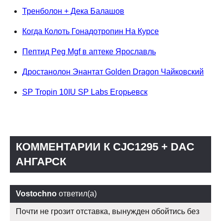
Тренболон + Дека Балашов
Когда Колоть Гонадотропин На Курсе
Пептид Peg Mgf в аптеке Ярославль
Дростанолон Энантат Golden Dragon Чайковский
SP Tropin 10IU SP Labs Егорьевск
КОММЕНТАРИИ К CJC1295 + DAC
АНГАРСК
Vostochno
ответил(а)
Почти не грозит отставка, вынужден обойтись без