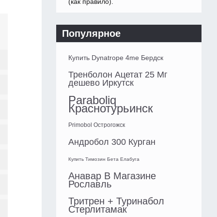
(как правило).
Популярное
Купить Dynatrope 4me Бердск
Тренболон Ацетат 25 Мг
дешево Иркутск
Paraboliq
Краснотурьинск
Primobol Острогожск
Андробол 300 Курган
Купить Tимозин Бета Елабуга
Анавар В Магазине
Рославль
Тритрен + Туринабол
Стерлитамак