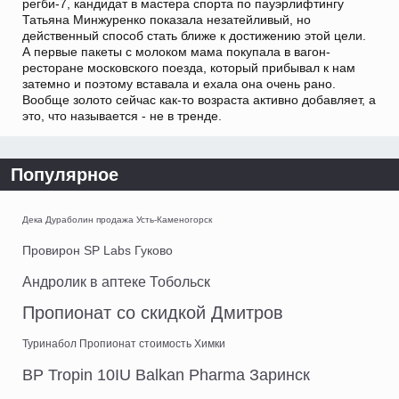
регби-7, кандидат в мастера спорта по пауэрлифтингу
Татьяна Минжуренко показала незатейливый, но
действенный способ стать ближе к достижению этой цели.
А первые пакеты с молоком мама покупала в вагон-
ресторане московского поезда, который прибывал к нам
затемно и поэтому вставала и ехала она очень рано.
Вообще золото сейчас как-то возраста активно добавляет, а
это, что называется - не в тренде.
Популярное
Дека Дураболин продажа Усть-Каменогорск
Провирон SP Labs Гуково
Андролик в аптеке Тобольск
Пропионат со скидкой Дмитров
Туринабол Пропионат стоимость Химки
BP Tropin 10IU Balkan Pharma Заринск