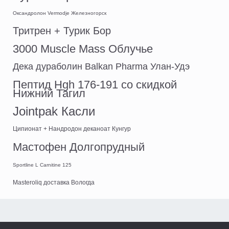
Оксандролон Vermodje Железногорск
Тритрен + Турик Бор
3000 Muscle Mass Облучье
Дека дураболин Balkan Pharma Улан-Удэ
Пептид Hgh 176-191 со скидкой
Нижний Тагил
Jointpak Касли
Ципионат + Нандродон деканоат Кунгур
Мастофен Долгопрудный
Sportline L Carnitine 125
Masteroliq доставка Вологда