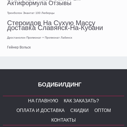
Актиформула Отзывы
Тренболон Энантат 100 Люберцы
Стероидов На Сухую Массу
доставка Славянск-На-Кубани
Дростанолон Пропионат + Пропионат Лабинск
Гейнер Вольск
БОДИБИЛДИНГ
НА ГЛАВНУЮ
КАК ЗАКАЗАТЬ?
ОПЛАТА И ДОСТАВКА
СКИДКИ
ОПТОМ
КОНТАКТЫ